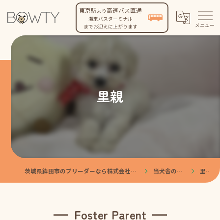
東京駅
高速バス直通
より
潮来バスターミナル
までお迎えに上がります
里親
茨城県鉾田市のブリーダーなら株式会社BOWTY
当犬舎の特徴
里親
Foster Parent