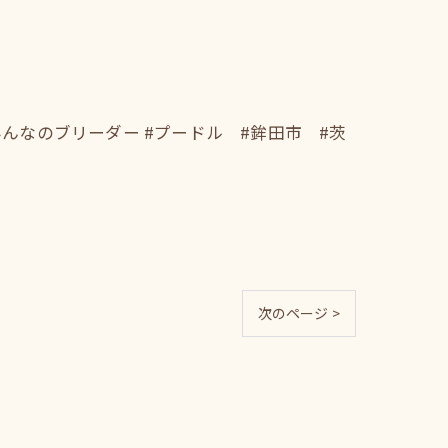
んなのブリーダー #プードル #鉾田市 #茨
次のページ >