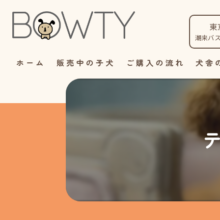
東
潮来バ
ホーム
販売中の子犬
ご購入の流れ
犬舎