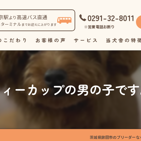
0291-32-8011
京駅
高速バス直通
より
スターミナル
までお迎えに上がります
※営業電話お断り
のこだわり
お客様の声
サービス
当犬舎の特
自家繁殖
直販
ティーカップの男の子です
見学
ペット
里親
茨城県鉾田市のブリーダーなら