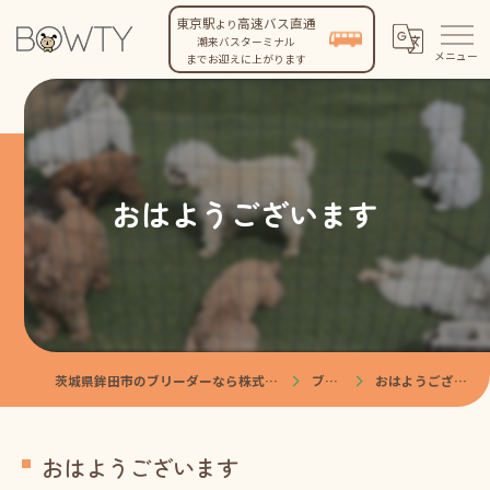
東京駅
高速バス直通
より
潮来バスターミナル
までお迎えに上がります
おはようございます
茨城県鉾田市のブリーダーなら株式会社BOWTY
ブログ
おはようございます
おはようございます