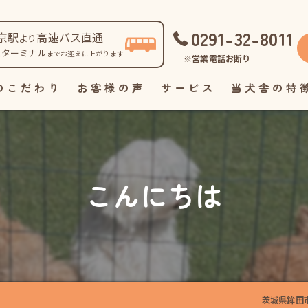
0291-32-8011
京駅
高速バス直通
より
スターミナル
までお迎えに上がります
※営業電話お断り
のこだわり
お客様の声
サービス
当犬舎の特
自家繁殖
直販
こんにちは
見学
ペット
里親
茨城県鉾田