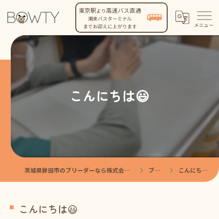
東京駅
高速バス直通
より
潮来バスターミナル
までお迎えに上がります
こんにちは😃
茨城県鉾田市のブリーダーなら株式会社BOWTY
ブログ
こんにちは😃
こんにちは😃