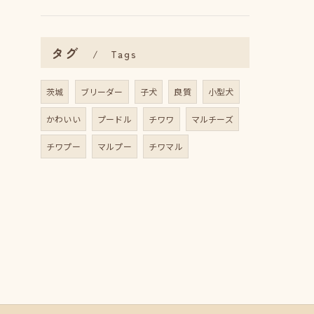
タグ
Tags
茨城
ブリーダー
子犬
良質
小型犬
かわいい
プードル
チワワ
マルチーズ
チワプー
マルプー
チワマル