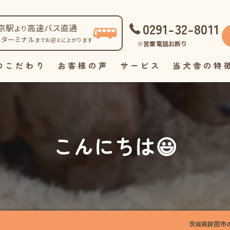
0291-32-8011
京駅
高速バス直通
より
スターミナル
までお迎えに上がります
※営業電話お断り
のこだわり
お客様の声
サービス
当犬舎の特
自家繁殖
直販
こんにちは😃
見学
ペット
里親
茨城県鉾田市