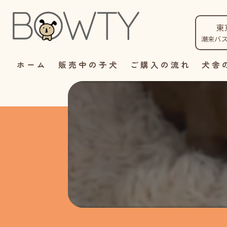
東
潮来バ
ホーム
販売中の子犬
ご購入の流れ
犬舎