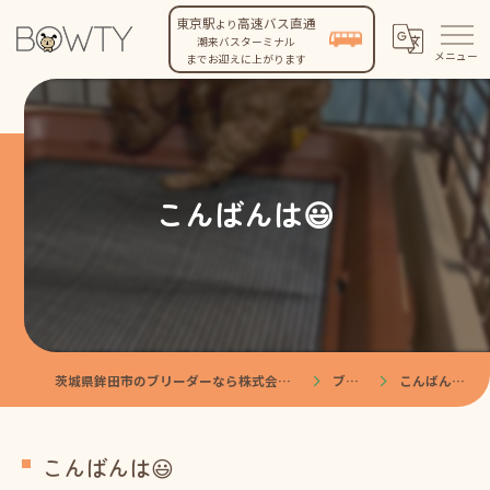
東京駅
高速バス直通
より
潮来バスターミナル
までお迎えに上がります
こんばんは😃
茨城県鉾田市のブリーダーなら株式会社BOWTY
ブログ
こんばんは😃
こんばんは😃