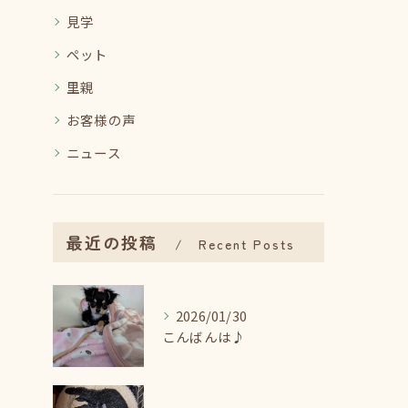
見学
ペット
里親
お客様の声
ニュース
最近の投稿
Recent Posts
2026/01/30
こんばんは♪