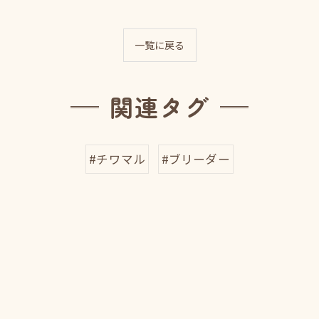
一覧に戻る
関連タグ
#チワマル
#ブリーダー