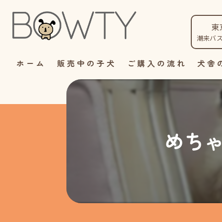
東
潮来バ
ホーム
販売中の子犬
ご購入の流れ
犬舎
めちゃ