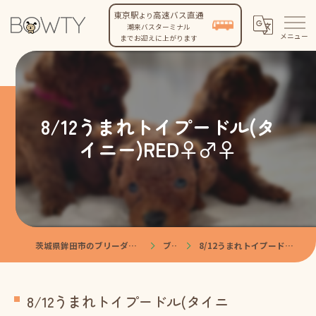
東京駅
高速バス直通
より
潮来バスターミナル
までお迎えに上がります
8/12うまれトイプードル(タ
イニー)RED♀♂♀
茨城県鉾田市のブリーダーなら株式会社BOWTY
ブログ
8/12うまれトイプードル(タイニー)RED♀♂♀
8/12うまれトイプードル(タイニ