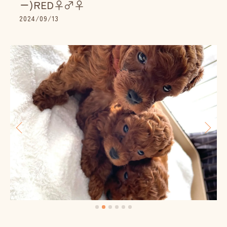
ー)RED♀♂♀
2024/09/13