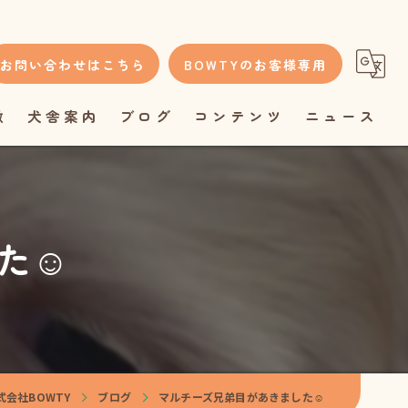
お問い合わせはこちら
BOWTYのお客様専用
徴
犬舎案内
ブログ
コンテンツ
ニュース
た☺️
会社BOWTY
ブログ
マルチーズ兄弟目があきました☺️