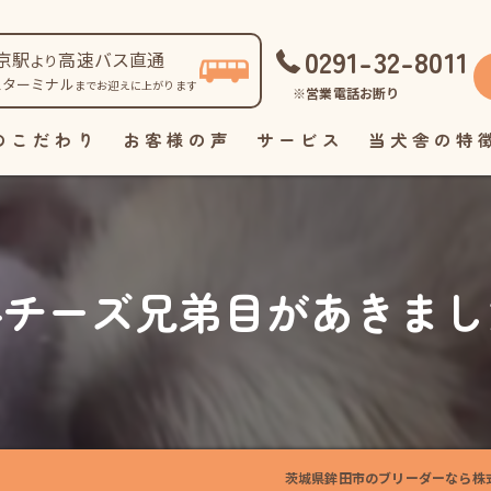
0291-32-8011
京駅
高速バス直通
より
スターミナル
までお迎えに上がります
※営業電話お断り
のこだわり
お客様の声
サービス
当犬舎の特
自家繁殖
直販
チーズ兄弟目があきまし
見学
ペット
里親
茨城県鉾田市のブリーダーなら株式