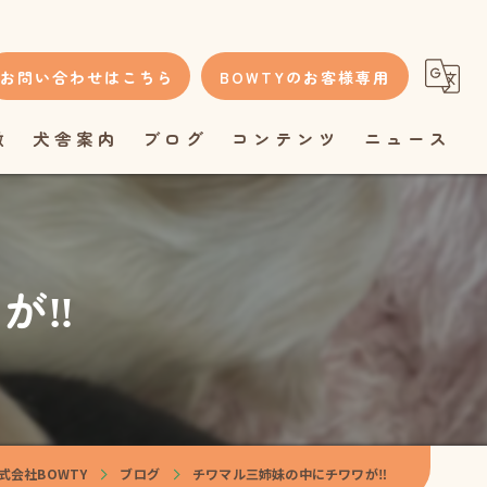
お問い合わせはこちら
BOWTYのお客様専用
徴
犬舎案内
ブログ
コンテンツ
ニュース
‼️
会社BOWTY
ブログ
チワマル三姉妹の中にチワワが‼️