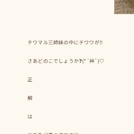
チワマル三姉妹の中にチワワが‼️
さあどのこでしょうか❓(*´艸`)♡
正
解
は