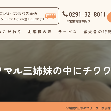
0291-32-8011
京駅
高速バス直通
より
スターミナル
までお迎えに上がります
※営業電話お断り
のこだわり
お客様の声
サービス
当犬舎の特
自家繁殖
直販
ワマル三姉妹の中にチワワが
見学
ペット
里親
茨城県鉾田市のブリーダーなら株式