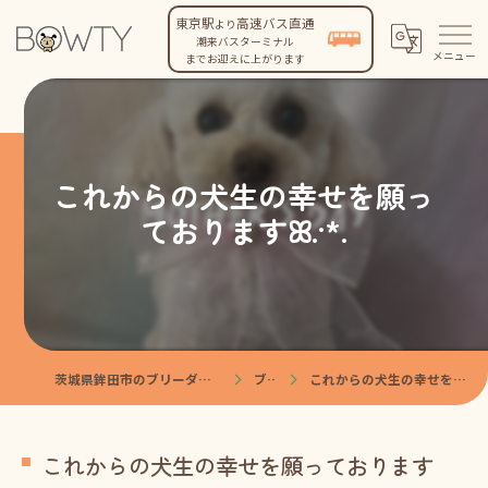
東京駅
高速バス直通
より
潮来バスターミナル
までお迎えに上がります
これからの犬生の幸せを願っ
ておりますꕤ.·*.
茨城県鉾田市のブリーダーなら株式会社BOWTY
ブログ
これからの犬生の幸せを願っておりますꕤ.·*.
これからの犬生の幸せを願っております