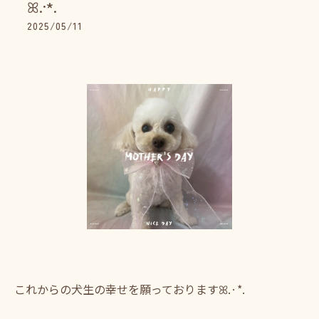
ꕤ.·*.
2025/05/11
これからの犬生の幸せを願っておりますꕤ.·*.