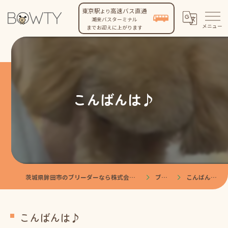
東京駅
高速バス直通
より
潮来バスターミナル
までお迎えに上がります
こんばんは♪
茨城県鉾田市のブリーダーなら株式会社BOWTY
ブログ
こんばんは♪
こんばんは♪