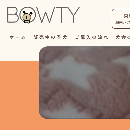
東
潮来バ
ホーム
販売中の子犬
ご購入の流れ
犬舎