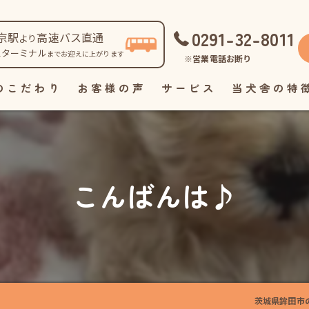
0291-32-8011
京駅
高速バス直通
より
スターミナル
までお迎えに上がります
※営業電話お断り
のこだわり
お客様の声
サービス
当犬舎の特
自家繁殖
直販
こんばんは♪
見学
ペット
里親
茨城県鉾田市