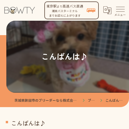
東京駅
高速バス直通
より
潮来バスターミナル
までお迎えに上がります
こんばんは♪
茨城県鉾田市のブリーダーなら株式会社BOWTY
ブログ
こんばんは♪
こんばんは♪