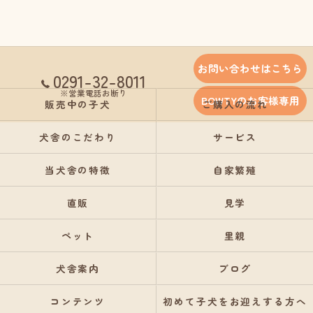
お問い合わせはこちら
0291-32-8011
※営業電話お断り
BOWTYのお客様専用
販売中の子犬
ご購入の流れ
犬舎のこだわり
サービス
当犬舎の特徴
自家繁殖
直販
見学
ペット
里親
犬舎案内
ブログ
コンテンツ
初めて子犬をお迎えする方へ