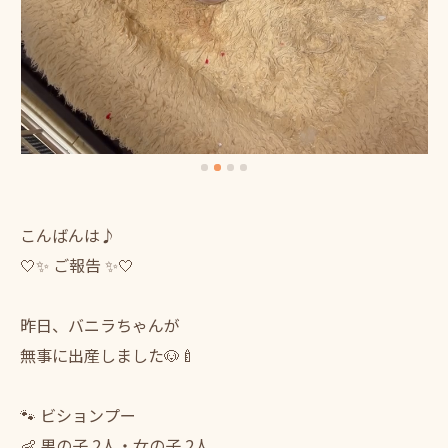
こんばんは♪
🤍✨ ご報告 ✨🤍
昨日、バニラちゃんが
無事に出産しました🐶🍼
🐾 ビションプー
👶 男の子 2人・女の子 2人