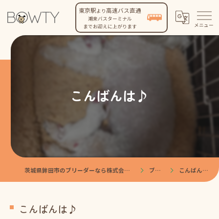
東京駅
高速バス直通
より
潮来バスターミナル
までお迎えに上がります
こんばんは♪
茨城県鉾田市のブリーダーなら株式会社BOWTY
ブログ
こんばんは♪
こんばんは♪