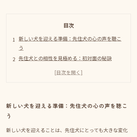
目次
新しい犬を迎える準備：先住犬の心の声を聴こ
う
先住犬との相性を見極める：初対面の秘訣
共存のスタート：環境設定とリーダーシップの
重要性
愛情たっぷりのトレーニング：犬同士の絆を深
める方法
新しい犬を迎える準備：先住犬の心の声を聴こ
トラブル回避のために：先住犬とのコミュニケ
う
ーションのポイント
新しい家族の始まり：先住犬と新しい犬の共生
新しい犬を迎えることは、先住犬にとっても大きな変化
エピソード