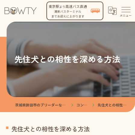
東京駅
高速バス直通
より
潮来バスターミナル
までお迎えに上がります
先住犬との相性を深める方法
茨城県鉾田市のブリーダーなら株式会社BOWTY
コンテンツ
先住犬との相性を深める方法
先住犬との相性を深める方法