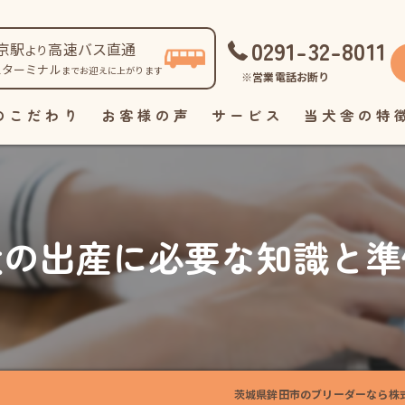
0291-32-8011
京駅
高速バス直通
より
スターミナル
までお迎えに上がります
※営業電話お断り
のこだわり
お客様の声
サービス
当犬舎の特
自家繁殖
直販
犬の出産に必要な知識と準
見学
ペット
里親
茨城県鉾田市のブリーダーなら株式