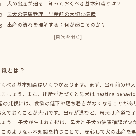
犬の出産が迫る！知っておくべき基本知識とは？
母犬の健康管理：出産前の大切な準備
出産の流れを理解する：何が起こるのか？
子犬が生まれる瞬間：心温まる家族の誕生
新しい家族を迎える準備：子犬のケアと必要なもの
トラブルシューティング：出産時に備えておくべきこ
愛犬との新しい生活：出産後の喜びと責任
知識とは？
おくべき基本知識はいくつかあります。まず、出産前の母犬
ょう。また、出産が近づくと母犬は nesting behav
出産の兆候には、食欲の低下や落ち着きがなくなることがあ
控えておくことが大切です。出産が進むと、母犬は産道で子
しょう。 子犬が生まれた後は、母犬と子犬の健康確認が欠
。このような基本知識を持つことで、安心して犬の出産を