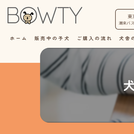
東
潮来バ
ホーム
販売中の子犬
ご購入の流れ
犬舎