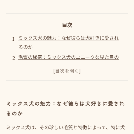
目次
ミックス犬の魅力：なぜ彼らは犬好きに愛され
るのか
毛質の秘密：ミックス犬のユニークな見た目の
理由
個性的な性格：ミックス犬がもたらす特別な体
験
ミックス犬の健康管理：理想的なパートナーを
ミックス犬の魅力：なぜ彼らは犬好きに愛され
育てるために
るのか
飼い主との絆：ミックス犬との生活はどのよう
に変わるのか
ミックス犬は、その珍しい毛質と特徴によって、特に犬
ミックス犬の魅力を再発見：あなたの理想のパ