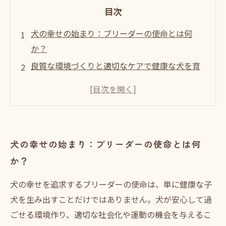
目次
犬の幸せの始まり：ブリーダーの使命とは何
か？
良質な環境づくりと適切なケアで健康な犬を育
てる日々
里親制度の重要性が高まる現状とブリーダーの
視点
犬の幸せを支えるために変わるべき里親制度の
犬の幸せの始まり：ブリーダーの使命とは何
課題
か？
未来へつなぐ：ブリーダーと里親制度が描く理
想の形
犬の幸せを追求するブリーダーの使命は、単に健康な子
犬と人が共に歩む幸せな未来を考える
犬を生み出すことだけではありません。犬が安心して過
ブリーダーが語る、犬の幸せと里親制度の新た
ごせる環境作り、適切な社会化や運動の機会を与えるこ