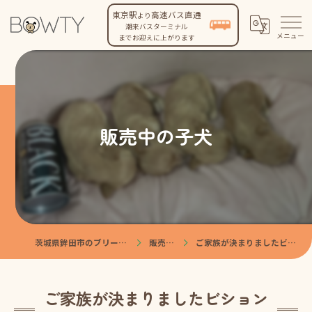
東京駅
高速バス直通
より
潮来バスターミナル
までお迎えに上がります
販売中の子犬
茨城県鉾田市のブリーダーなら株式会社BOWTY
販売中の子犬
ご家族が決まりましたビションプー♂ペールフォーン
ご家族が決まりましたビション