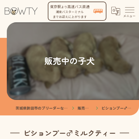
東京駅
高速バス直通
より
潮来バスターミナル
までお迎えに上がります
販売中の子犬
茨城県鉾田市のブリーダーなら株式会社BOWTY
販売中の子犬
ビションプー♂ミルクティー
ビションプー♂ミルクティー