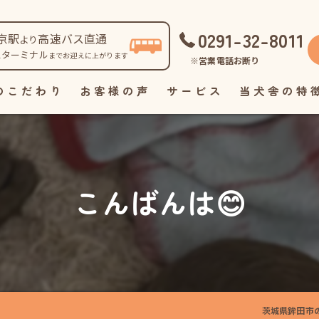
0291-32-8011
京駅
高速バス直通
より
スターミナル
までお迎えに上がります
※営業電話お断り
のこだわり
お客様の声
サービス
当犬舎の特
自家繁殖
直販
こんばんは😊
見学
ペット
里親
茨城県鉾田市