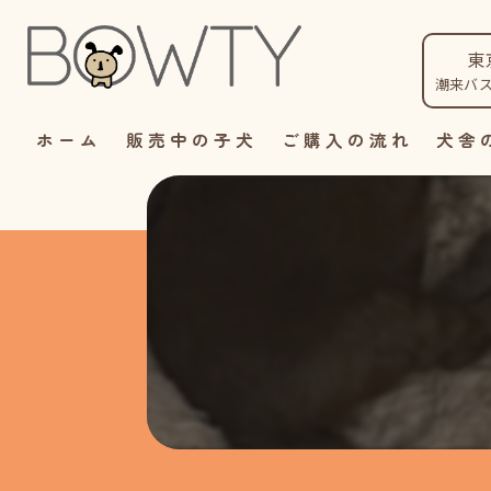
東
潮来バ
ホーム
販売中の子犬
ご購入の流れ
犬舎