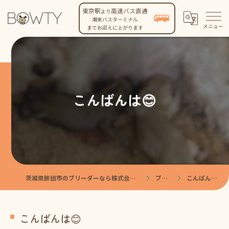
東京駅
高速バス直通
より
潮来バスターミナル
までお迎えに上がります
こんばんは😊
茨城県鉾田市のブリーダーなら株式会社BOWTY
ブログ
こんばんは😊
こんばんは😊