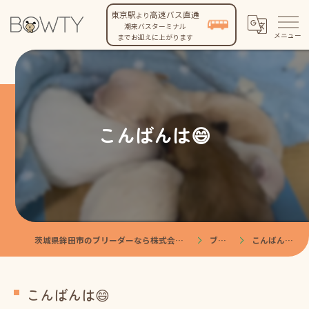
東京駅
高速バス直通
より
潮来バスターミナル
までお迎えに上がります
こんばんは😄
茨城県鉾田市のブリーダーなら株式会社BOWTY
ブログ
こんばんは😄
こんばんは😄