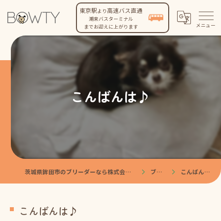
東京駅
高速バス直通
より
潮来バスターミナル
までお迎えに上がります
こんばんは♪
茨城県鉾田市のブリーダーなら株式会社BOWTY
ブログ
こんばんは♪
こんばんは♪